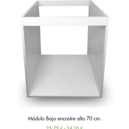
Módulo Bajo encastre alto 70 cm.
25,75
€
-
34,10
€