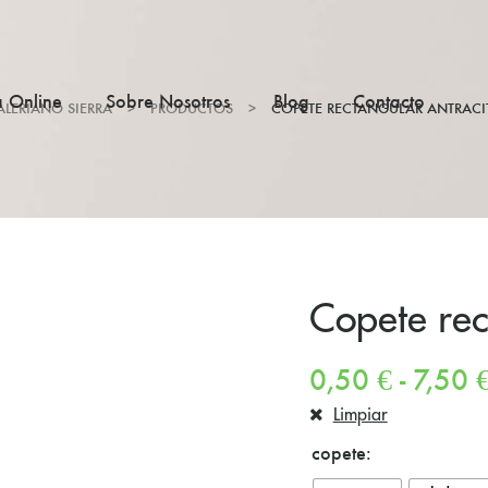
a Online
Sobre Nosotros
Blog
Contacto
ALERIANO SIERRA
>
PRODUCTOS
>
COPETE RECTANGULAR ANTRACI
Copete rec
0,50
€
-
7,50
Limpiar
copete