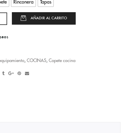
pete
Rinconera
Tapas
AÑADIR AL CARRITO
eseos
 equipamiento
,
COCINAS
,
Copete cocina