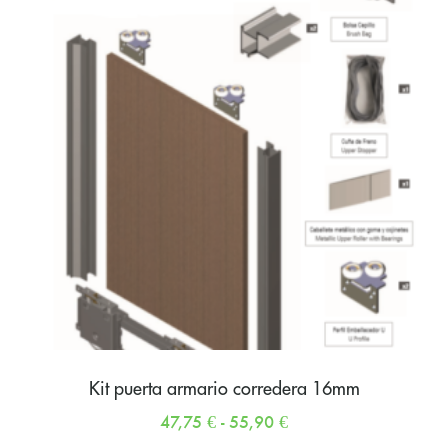
Kit puerta armario corredera 16mm
47,75
€
-
55,90
€