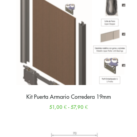
Kit Puerta Armario Corredera 19mm
51,00
€
-
57,90
€