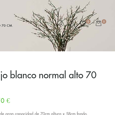
0
0
 70 CM.
o blanco normal alto 70
70
€
 de gran capacidad de 70cm altura x 58cm fondo.