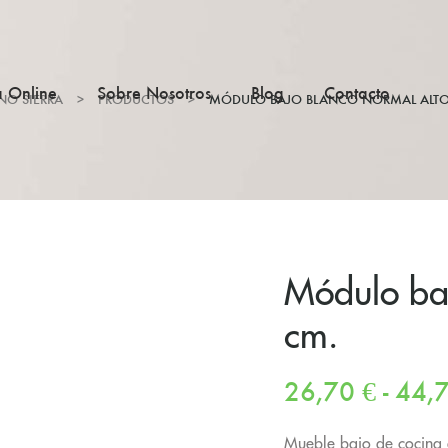
a Online
Sobre Nosotros
Blog
Contacto
NO SIERRA
>
PRODUCTOS
>
MÓDULO BAJO BLANCO NORMAL ALTO
Módulo baj
cm.
26,70
€
-
44,
Mueble bajo de cocina