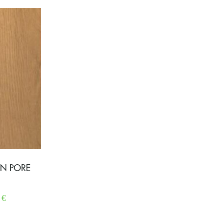
EN PORE
0
€