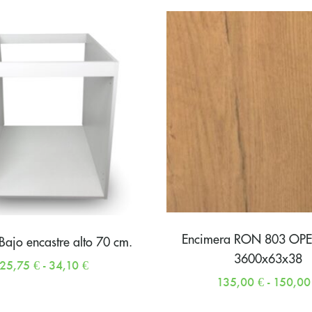
Encimera RON 803 OP
ajo encastre alto 70 cm.
3600x63x38
25,75
€
-
34,10
€
135,00
€
-
150,0