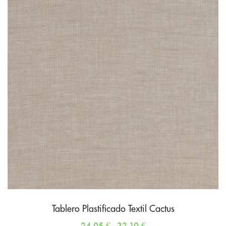
Tablero Plastificado Textil Cactus
24,05
€
-
32,10
€