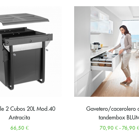
ble 2 Cubos 20L Mod.40
Gavetero/cacerolero 
Antracita
tandembox BLU
66,50
€
70,90
€
-
76,90