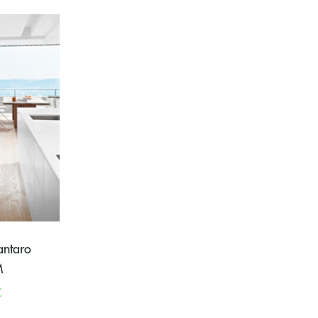
antaro
M
€