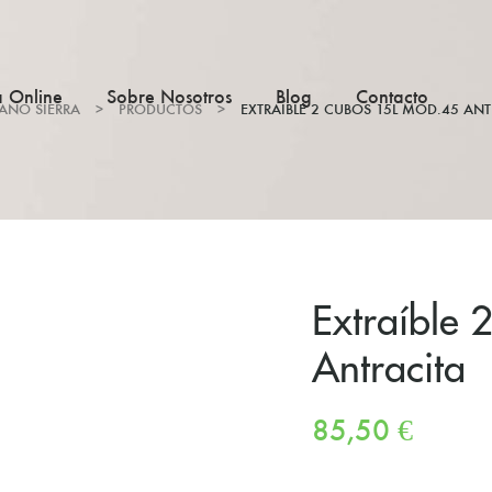
a Online
Sobre Nosotros
Blog
Contacto
IANO SIERRA
>
PRODUCTOS
>
EXTRAÍBLE 2 CUBOS 15L MOD.45 ANT
Extraíble
Antracita
85,50
€