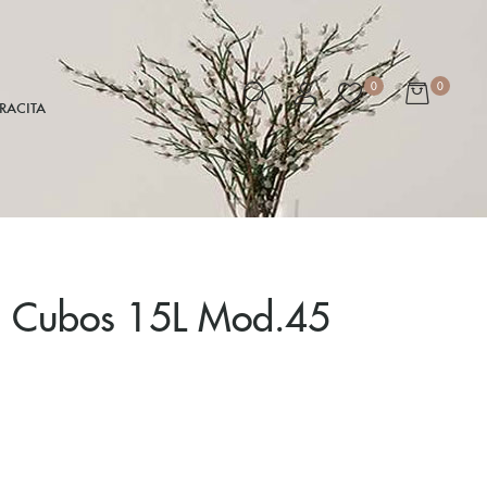
0
0
RACITA
 2 Cubos 15L Mod.45