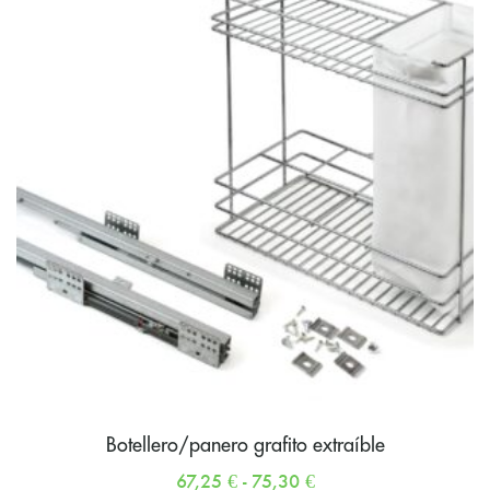
Botellero/panero grafito extraíble
67,25
€
-
75,30
€