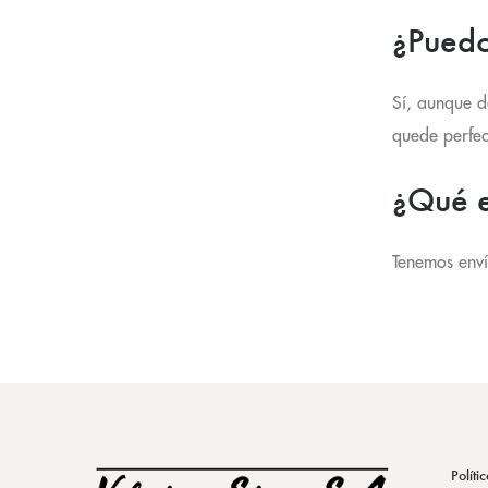
¿Puedo
Sí, aunque d
quede perfec
¿Qué e
Tenemos env
Políti