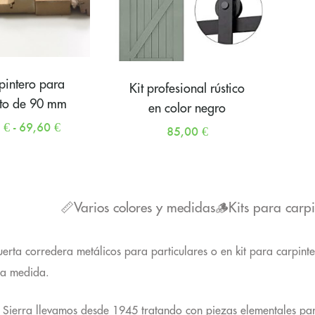
rpintero para
Kit profesional rústico
to de 90 mm
en color negro
0
€
-
69,60
€
85,00
€
📏Varios colores y medidas
🪵Kits para carpi
erta corredera metálicos para particulares o en kit para carpint
 a medida.
 Sierra llevamos desde 1945 tratando con piezas elementales para