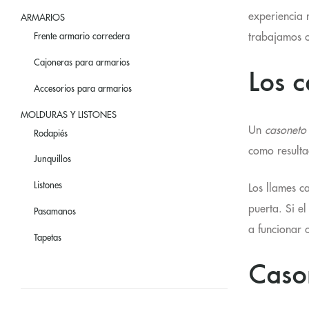
experiencia 
ARMARIOS
trabajamos c
Frente armario corredera
Cajoneras para armarios
Los c
Accesorios para armarios
MOLDURAS Y LISTONES
Un
casoneto
Rodapiés
como resulta
Junquillos
Listones
Los llames c
puerta.
Si e
Pasamanos
a funcionar 
Tapetas
Cason