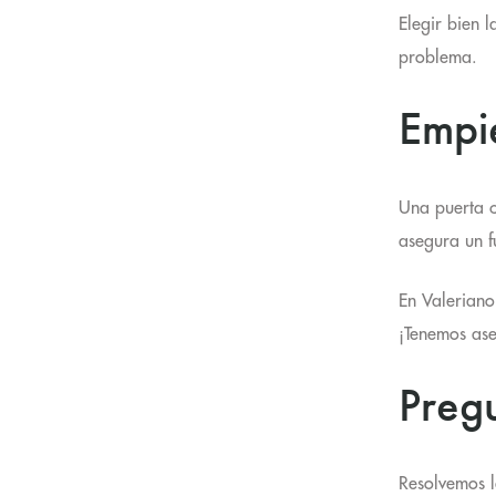
Elegir bien 
problema.
Empie
Una puerta c
asegura un f
En Valeriano
¡Tenemos ase
Pregu
Resolvemos l