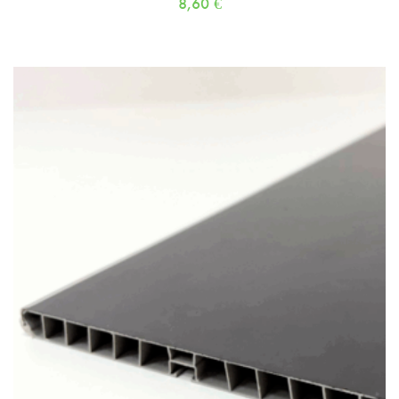
8,60
€